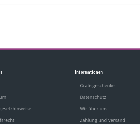
es
Informationen
Gratisgeschenke
sum
Datenschutz
egesetzhinweise
Wir über uns
fsrecht
Zahlung und Versand
Newsletter