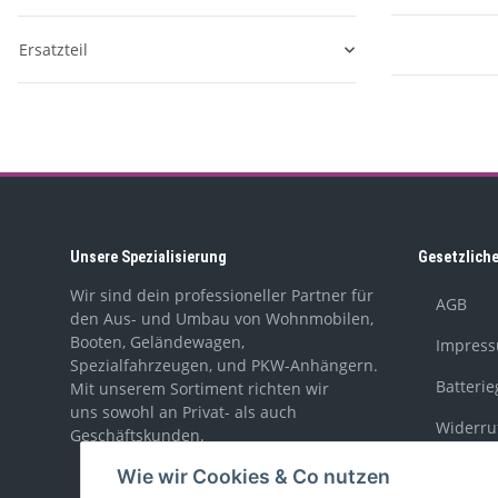
Ersatzteil
Unsere Spezialisierung
Gesetzlich
Wir sind dein professioneller Partner für
AGB
den Aus- und Umbau von Wohnmobilen,
Booten, Geländewagen,
Impres
Spezialfahrzeugen, und PKW-Anhängern.
Batteri
Mit unserem Sortiment richten wir
uns sowohl an Privat- als auch
Widerru
Geschäftskunden.
Wie wir Cookies & Co nutzen