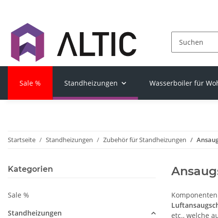
Sale %
Standheizungen
Wasserboiler für W
Startseite
Standheizungen
Zubehör für Standheizungen
Ansau
Ansaug
Kategorien
Sale %
Komponenten 
Luftansaugsc
Standheizungen
etc., welche 