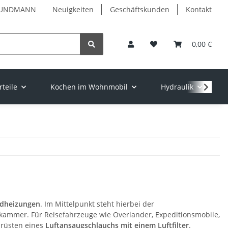
✓ PUNDMANN
Neuigkeiten
Geschäftskunden
Kontakt
0,00 €
teile
Kochen im Wohnmobil
Hydraulik
ndheizungen
. Im Mittelpunkt steht hierbei der
nnkammer. Für Reisefahrzeuge wie Overlander, Expeditionsmobile,
hrüsten eines
Luftansaugschlauchs mit einem Luftfilter
.