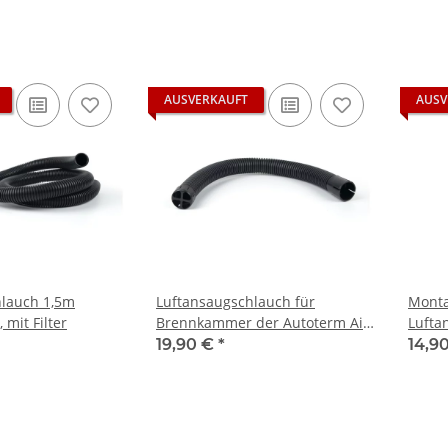
AUSVERKAUFT
AUSV
hlauch 1,5m
Luftansaugschlauch für
Monta
mit Filter
Brennkammer der Autoterm Air
Lufta
9D
19,90 €
*
14,9