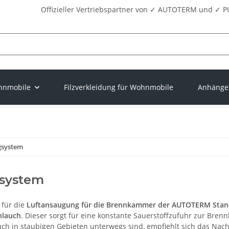
Offizieller Vertriebspartner von ✓ AUTOTERM und 
ohnmobile
Filzverkleidung für Wohnmobile
Anhänger
gsystem
system
für die
Luftansaugung für die Brennkammer der AUTOTERM Sta
hlauch
. Dieser sorgt für eine konstante Sauerstoffzufuhr zur Bre
auch in staubigen Gebieten unterwegs sind, empfiehlt sich das Nac