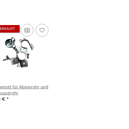
ERKAUFT
geset für Abgasrohr und
nsaugrohr
0 €
*