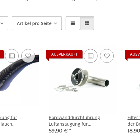
Artikel pro Seite
AUSVERKAUFT
AUSV
rung für
Bordwanddurchführung
Filte
hlauch
Luftansaugung für
der 
Standheizung
59,90 €
*
18,9