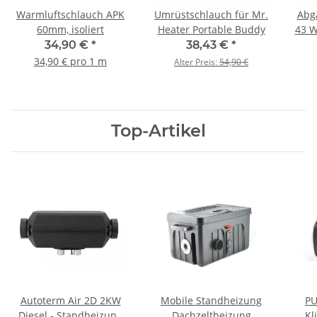
Warmluftschlauch APK
Umrüstschlauch für Mr.
Abga
60mm, isoliert
Heater Portable Buddy
43 W
34,90 €
*
38,43 €
*
34,90 € pro 1 m
Alter Preis:
54,90 €
Top-Artikel
Autoterm Air 2D 2KW
Mobile Standheizung
P
Diesel - Standheizung
Dachzeltheizung
Kl