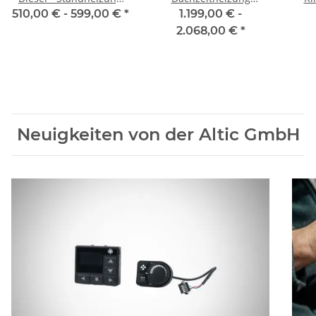
(ehem. Planar 2D)
Autoterm Air 2D
510,00 € -
599,00 €
*
1.199,00 € -
2.068,00 €
*
Neuigkeiten von der Altic GmbH