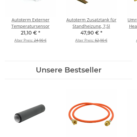
Autoterm Externer
Autoterm Zusatztank für
Umrü
Temperatursensor
Standheizung, 7,5l
Hea
21,10 €
*
47,90 €
*
Alter Preis:
24,90 €
Alter Preis:
62,90 €
Unsere Bestseller