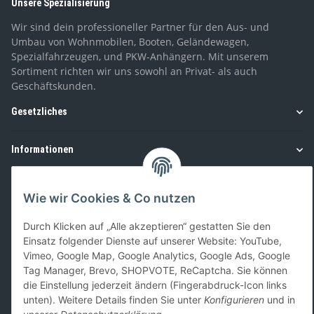
Unsere Spezialisierung
Wir sind dein professioneller Partner für den Aus- und
Umbau von Wohnmobilen, Booten, Geländewagen,
Spezialfahrzeugen, und PKW-Anhängern. Mit unserem
Sortiment richten wir uns sowohl an Privat- als auch
Geschäftskunden.
Gesetzliches
Informationen
Zahlung und Versand
Wie wir Cookies & Co nutzen
Durch Klicken auf „Alle akzeptieren“ gestatten Sie den
Einsatz folgender Dienste auf unserer Website: YouTube,
Vimeo, Google Map, Google Analytics, Google Ads, Google
Tag Manager, Brevo, SHOPVOTE, ReCaptcha. Sie können
die Einstellung jederzeit ändern (Fingerabdruck-Icon links
Vertrag widerrufen
unten). Weitere Details finden Sie unter
Konfigurieren
und in
* Alle Preise inkl. gesetzlicher USt., zzgl.
Versand