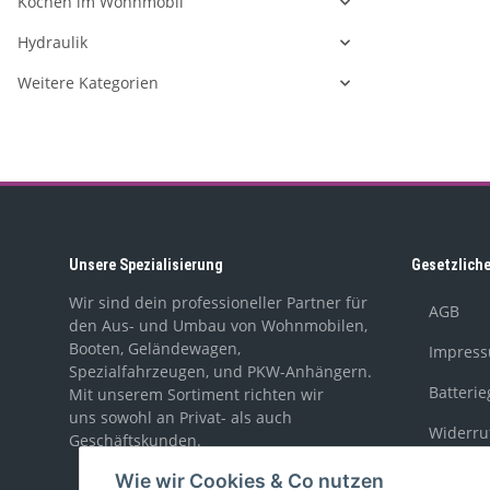
Kochen im Wohnmobil
Hydraulik
Weitere Kategorien
Unsere Spezialisierung
Gesetzlich
Wir sind dein professioneller Partner für
AGB
den Aus- und Umbau von Wohnmobilen,
Booten, Geländewagen,
Impres
Spezialfahrzeugen, und PKW-Anhängern.
Batteri
Mit unserem Sortiment richten wir
uns sowohl an Privat- als auch
Widerru
Geschäftskunden.
Wie wir Cookies & Co nutzen