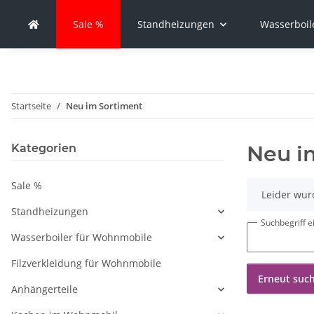
Sale %
Standheizungen
Wasserboil
Startseite
Neu im Sortiment
Neu i
Kategorien
Sale %
x
Leider wur
Standheizungen
Suchbegriff 
Wasserboiler für Wohnmobile
Filzverkleidung für Wohnmobile
Erneut suc
Anhängerteile