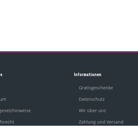
es
Informationen
Gratisgeschenke
sum
Datenschutz
egesetzhinweise
Wir über uns
fsrecht
Zahlung und Versand
Newsletter