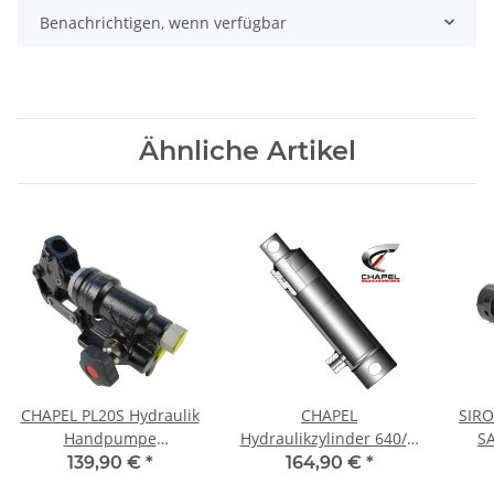
Benachrichtigen, wenn verfügbar
Ähnliche Artikel
CHAPEL PL20S Hydraulik
CHAPEL
SIR
Handpumpe
Hydraulikzylinder 640/5,
S
Nothandpumpe, 150 bar
einfachwirkend, Hub 500
139,90 €
*
164,90 €
*
mm, Ø A 40 mm