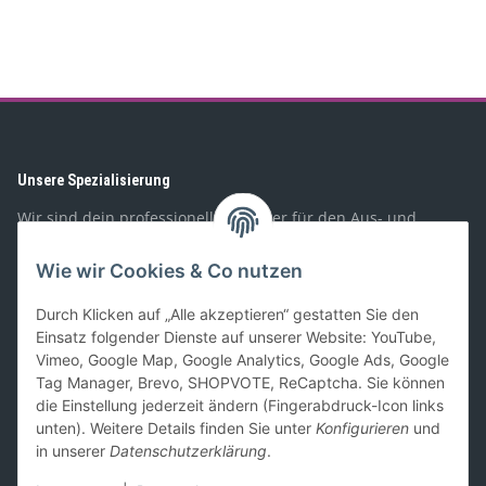
Unsere Spezialisierung
Wir sind dein professioneller Partner für den Aus- und
Umbau von Wohnmobilen, Booten, Geländewagen,
Spezialfahrzeugen, und PKW-Anhängern. Mit unserem
Wie wir Cookies & Co nutzen
Sortiment richten wir uns sowohl an Privat- als auch
Geschäftskunden.
Durch Klicken auf „Alle akzeptieren“ gestatten Sie den
Einsatz folgender Dienste auf unserer Website: YouTube,
Gesetzliches
Vimeo, Google Map, Google Analytics, Google Ads, Google
Tag Manager, Brevo, SHOPVOTE, ReCaptcha. Sie können
die Einstellung jederzeit ändern (Fingerabdruck-Icon links
Informationen
unten). Weitere Details finden Sie unter
Konfigurieren
und
in unserer
Datenschutzerklärung
.
Zahlung und Versand