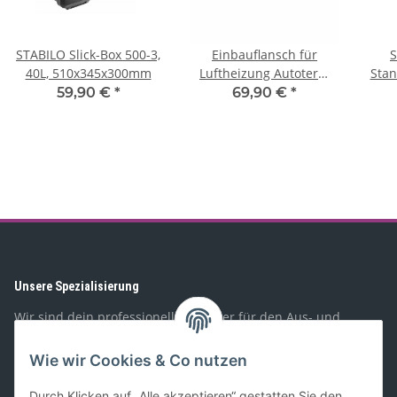
STABILO Slick-Box 500-3,
Einbauflansch für
S
40L, 510x345x300mm
Luftheizung Autoterm
Stan
Air 4D, 40mm
Air 
59,90 €
*
69,90 €
*
Unsere Spezialisierung
Wir sind dein professioneller Partner für den Aus- und
Umbau von Wohnmobilen, Booten, Geländewagen,
Spezialfahrzeugen, und PKW-Anhängern. Mit unserem
Wie wir Cookies & Co nutzen
Sortiment richten wir uns sowohl an Privat- als auch
Geschäftskunden.
Durch Klicken auf „Alle akzeptieren“ gestatten Sie den