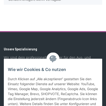
Unsere Spezialisierung
Wir sind dein professioneller Partner für den Aus- und
Umbau von Wohnmobilen, Booten, Geländewagen,
Spezialfahrzeugen, und PKW-Anhängern. Mit unserem
Wie wir Cookies & Co nutzen
Sortiment richten wir uns sowohl an Privat- als auch
Geschäftskunden.
Durch Klicken auf „Alle akzeptieren“ gestatten Sie den
Einsatz folgender Dienste auf unserer Website: YouTube,
Gesetzliches
Vimeo, Google Map, Google Analytics, Google Ads, Google
Tag Manager, Brevo, SHOPVOTE, ReCaptcha. Sie können
Informationen
die Einstellung jederzeit ändern (Fingerabdruck-Icon links
unten). Weitere Details finden Sie unter
Konfigurieren
und