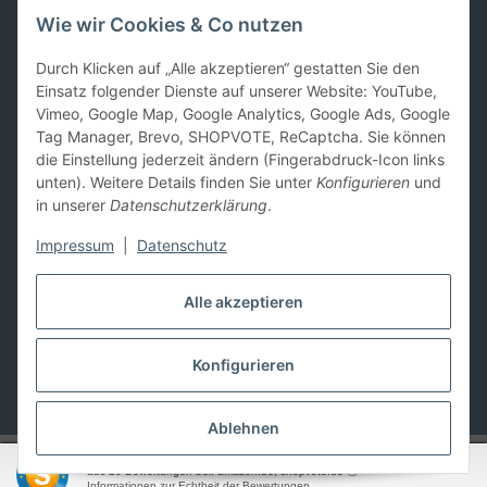
Spezialfahrzeugen, und PKW-Anhängern. Mit unserem
Wie wir Cookies & Co nutzen
Sortiment richten wir uns sowohl an Privat- als auch
Geschäftskunden.
Durch Klicken auf „Alle akzeptieren“ gestatten Sie den
Einsatz folgender Dienste auf unserer Website: YouTube,
Gesetzliches
Vimeo, Google Map, Google Analytics, Google Ads, Google
Tag Manager, Brevo, SHOPVOTE, ReCaptcha. Sie können
Informationen
die Einstellung jederzeit ändern (Fingerabdruck-Icon links
unten). Weitere Details finden Sie unter
Konfigurieren
und
in unserer
Datenschutzerklärung
.
Zahlung und Versand
Impressum
|
Datenschutz
Alle akzeptieren
Konfigurieren
Vertrag widerrufen
* Alle Preise inkl. gesetzlicher USt., zzgl.
Versand
Ablehnen
SEHR GUT
(4.65 / 5)
© Altic GmbH
aus
20
Bewertungen bei: amazon.de, shopvote.de ⓘ
Powered by
JTL-Shop
Informationen zur Echtheit der Bewertungen