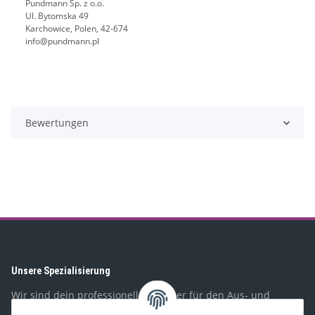
Pundmann Sp. z o.o.
Ul. Bytomska 49
Karchowice, Polen, 42-674
info@pundmann.pl
Bewertungen
Unsere Spezialisierung
Wir sind dein professioneller Partner für den Aus- und
Umbau von Wohnmobilen, Booten, Geländewagen,