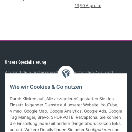
13,90 € pro m
Unsere Spezialisierung
Wir sind dein professioneller Partner für den Aus- und
Umbau von Wohnmobilen, Booten, Geländewagen,
Spezialfahrzeugen, und PKW-Anhängern. Mit unserem
Wie wir Cookies & Co nutzen
Sortiment richten wir uns sowohl an Privat- als auch
Geschäftskunden.
Durch Klicken auf „Alle akzeptieren“ gestatten Sie den
Einsatz folgender Dienste auf unserer Website: YouTube,
Gesetzliches
Vimeo, Google Map, Google Analytics, Google Ads, Google
Tag Manager, Brevo, SHOPVOTE, ReCaptcha. Sie können
die Einstellung jederzeit ändern (Fingerabdruck-Icon links
Informationen
unten). Weitere Details finden Sie unter
Konfigurieren
und