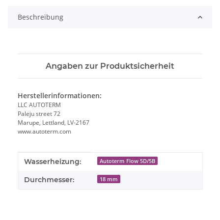
Beschreibung
Angaben zur Produktsicherheit
Herstellerinformationen:
LLC AUTOTERM
Paleju street 72
Marupe, Lettland, LV-2167
www.autoterm.com
Produkteigenschaft
Wert
Wasserheizung:
Autoterm Flow 5D/5B
Durchmesser:
18 mm