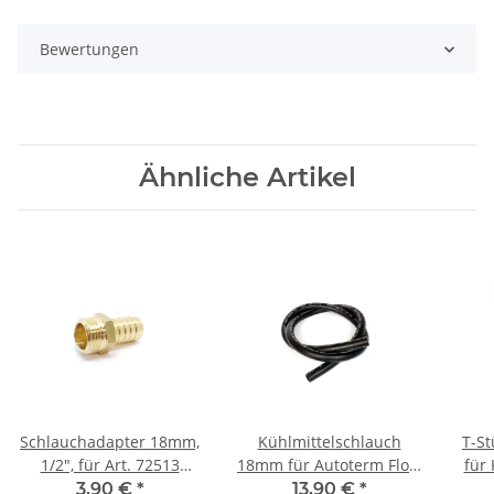
Bewertungen
Ähnliche Artikel
Schlauchadapter 18mm,
Kühlmittelschlauch
T-St
1/2", für Art. 72513
18mm für Autoterm Flow
für
Ausgleichsbehälter 8L
5D, 5B
3,90 €
*
13,90 €
*