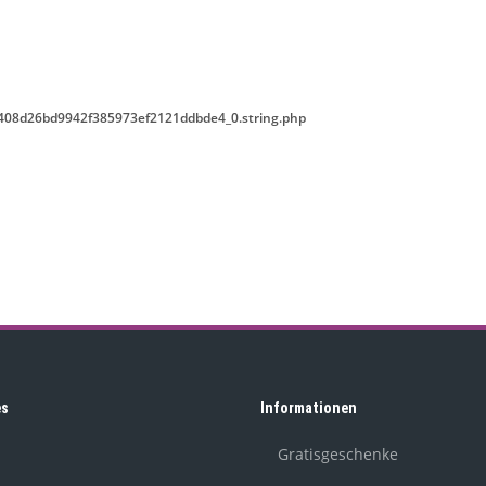
408d26bd9942f385973ef2121ddbde4_0.string.php
es
Informationen
Gratisgeschenke