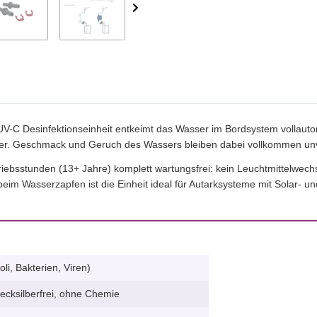
 UV-C Desinfektionseinheit entkeimt das Wasser im Bordsystem vollau
ber. Geschmack und Geruch des Wassers bleiben dabei vollkommen un
bsstunden (13+ Jahre) komplett wartungsfrei: kein Leuchtmittelwechse
im Wasserzapfen ist die Einheit ideal für Autarksysteme mit Solar- und
li, Bakterien, Viren)
cksilberfrei, ohne Chemie