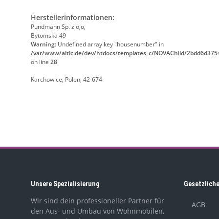
Herstellerinformationen:
Pundmann Sp. z o,o,
Bytomska 49
Warning
: Undefined array key "housenumber" in
/var/www/altic.de/dev/htdocs/templates_c/NOVAChild/2bdd6d375
on line
28
Karchowice, Polen, 42-674
Unsere Spezialisierung
Gesetzlich
Wir sind dein professioneller Partner für
AGB
den Aus- und Umbau von Wohnmobilen,