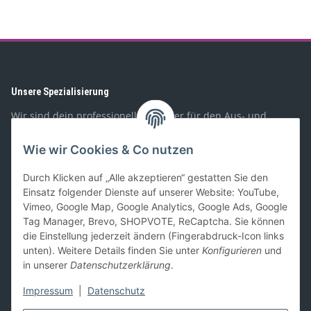
Unsere Spezialisierung
Wir sind dein professioneller Partner für den Aus- und
Umbau von Wohnmobilen, Booten, Geländewagen,
Spezialfahrzeugen, und PKW-Anhängern. Mit unserem
Wie wir Cookies & Co nutzen
Sortiment richten wir uns sowohl an Privat- als auch
Geschäftskunden.
Durch Klicken auf „Alle akzeptieren“ gestatten Sie den
Einsatz folgender Dienste auf unserer Website: YouTube,
Gesetzliches
Vimeo, Google Map, Google Analytics, Google Ads, Google
Tag Manager, Brevo, SHOPVOTE, ReCaptcha. Sie können
die Einstellung jederzeit ändern (Fingerabdruck-Icon links
Informationen
unten). Weitere Details finden Sie unter
Konfigurieren
und
in unserer
Datenschutzerklärung
.
Zahlung und Versand
Impressum
|
Datenschutz