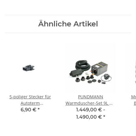
Ähnliche Artikel
5-poliger Stecker für
PUNDMANN
Mr
Autoterm
Warmduscher-Set 9L mit
Bedienteilkabel
Autoterm Air 2D
6,90 €
*
1.449,00 € -
1.490,00 €
*