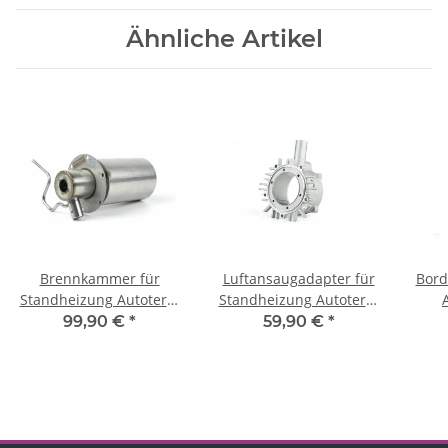
Ähnliche Artikel
Brennkammer für
Luftansaugadapter für
Bor
Standheizung Autoterm
Standheizung Autoterm
Air 4D
Air 4D
Stan
99,90 €
*
59,90 €
*
mit 