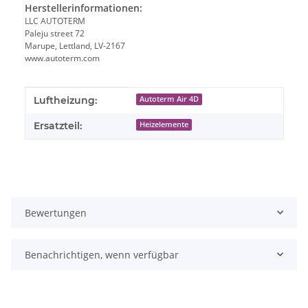
Herstellerinformationen:
LLC AUTOTERM
Paleju street 72
Marupe, Lettland, LV-2167
www.autoterm.com
Produkteigenschaft
Wert
Luftheizung:
Autoterm Air 4D
Ersatzteil:
Heizelemente
Bewertungen
Benachrichtigen, wenn verfügbar