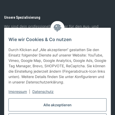
Unsere Spezialisierung
Wir sind dein professioneller Partner für den Aus- und
Umbau von Wohnmobilen, Booten, Geländewagen,
Spezialfahrzeugen, und PKW-Anhängern. Mit unserem
Wie wir Cookies & Co nutzen
Sortiment richten wir uns sowohl an Privat- als auch
Geschäftskunden.
Durch Klicken auf „Alle akzeptieren“ gestatten Sie den
Einsatz folgender Dienste auf unserer Website: YouTube,
Gesetzliches
Vimeo, Google Map, Google Analytics, Google Ads, Google
Tag Manager, Brevo, SHOPVOTE, ReCaptcha. Sie können
Informationen
die Einstellung jederzeit ändern (Fingerabdruck-Icon links
unten). Weitere Details finden Sie unter
Konfigurieren
und
in unserer
Datenschutzerklärung
.
Zahlung und Versand
Impressum
|
Datenschutz
Alle akzeptieren