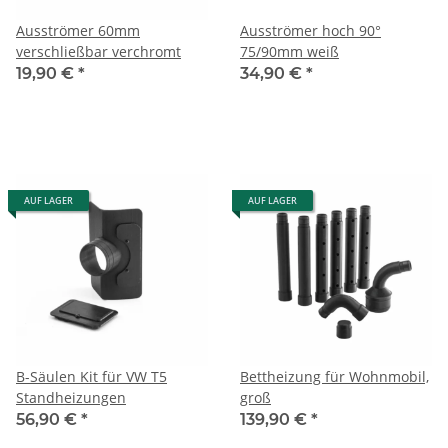
Ausströmer 60mm
Ausströmer hoch 90°
verschließbar verchromt
75/90mm weiß
19,90 €
*
34,90 €
*
AUF LAGER
AUF LAGER
B-Säulen Kit für VW T5
Bettheizung für Wohnmobil,
Standheizungen
groß
56,90 €
*
139,90 €
*