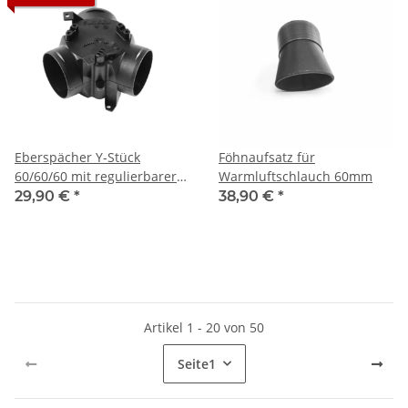
Eberspächer Y-Stück
Föhnaufsatz für
60/60/60 mit regulierbarer
Warmluftschlauch 60mm
Klappe
29,90 €
*
38,90 €
*
Artikel 1 - 20 von 50
Seite
1