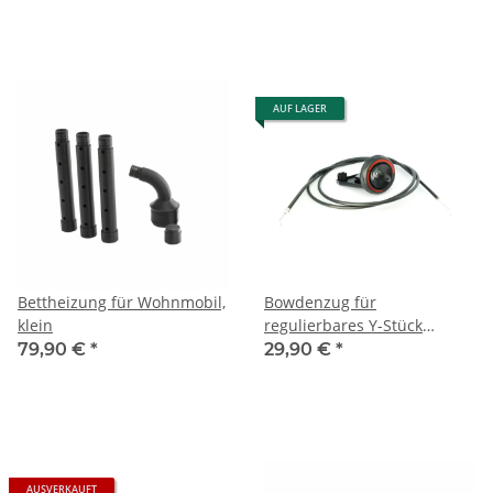
AUF LAGER
Bettheizung für Wohnmobil,
Bowdenzug für
klein
regulierbares Y-Stück
60/60/60
79,90 €
*
29,90 €
*
AUSVERKAUFT