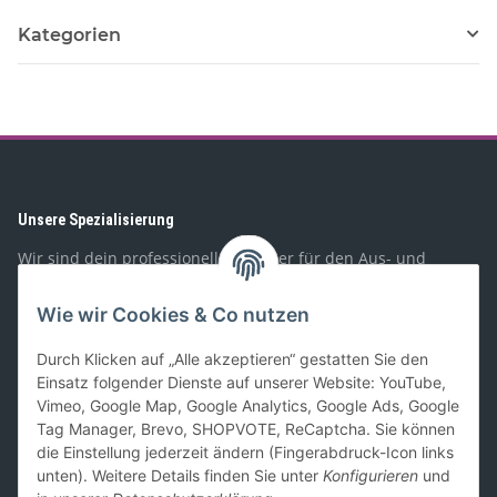
Kategorien
Unsere Spezialisierung
Wir sind dein professioneller Partner für den Aus- und
Umbau von Wohnmobilen, Booten, Geländewagen,
Spezialfahrzeugen, und PKW-Anhängern. Mit unserem
Wie wir Cookies & Co nutzen
Sortiment richten wir uns sowohl an Privat- als auch
Geschäftskunden.
Durch Klicken auf „Alle akzeptieren“ gestatten Sie den
Einsatz folgender Dienste auf unserer Website: YouTube,
Gesetzliches
Vimeo, Google Map, Google Analytics, Google Ads, Google
Tag Manager, Brevo, SHOPVOTE, ReCaptcha. Sie können
Informationen
die Einstellung jederzeit ändern (Fingerabdruck-Icon links
unten). Weitere Details finden Sie unter
Konfigurieren
und