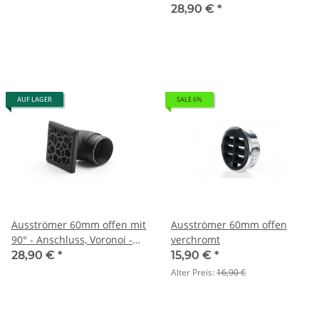
Gitter
28,90 €
*
AUF LAGER
SALE 6%
Ausströmer 60mm offen mit
Ausströmer 60mm offen
90° - Anschluss, Voronoi -
verchromt
Gitter
28,90 €
*
15,90 €
*
Alter Preis:
16,90 €