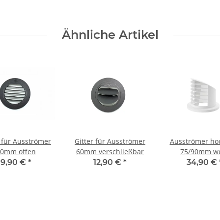
Control (ehem. Planar
2D)
Ähnliche Artikel
r für Ausströmer
Gitter für Ausströmer
Ausströmer ho
0mm offen
60mm verschließbar
75/90mm w
9,90 €
*
12,90 €
*
34,90 €