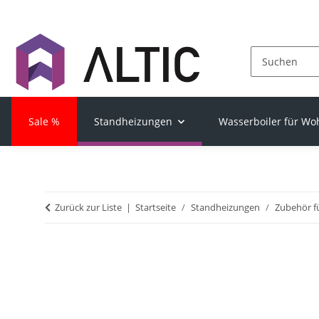
Sale %
Standheizungen
Wasserboiler für W
Zurück zur Liste
Startseite
Standheizungen
Zubehör f