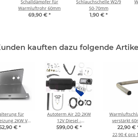
Schalldämpfer für
Schlauchschelle W2/9
W
Warmluftrohr 60mm
50-70mm
69,90 €
*
1,90 €
*
unden kauften dazu folgende Artike
alterung für
Autoterm Air 2D 2KW
Warmluftschl
heizung 2KW VW
12V Diesel -
verstärkt 6
/T6 Unterflur
Standheizung mit
52,90 €
*
599,00 €
*
22,90 €
Bedienteil Comfort
22,90 € pro 