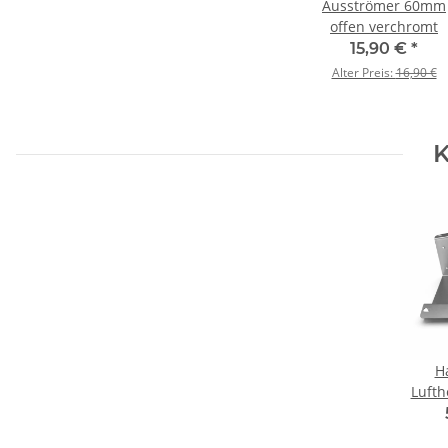
Ausströmer 60mm
offen verchromt
15,90 €
*
Alter Preis:
16,90 €
K
H
Luft
T5