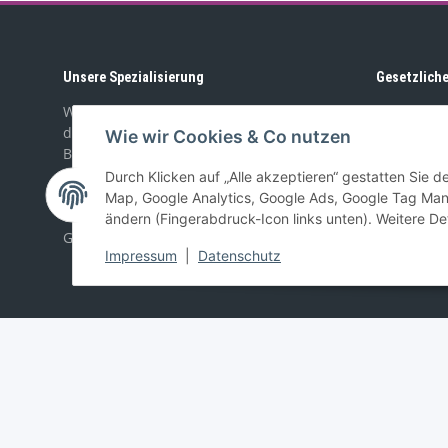
Unsere Spezialisierung
Gesetzlich
Wir sind dein professioneller Partner für
AGB
den Aus- und Umbau von Wohnmobilen,
Wie wir Cookies & Co nutzen
Booten, Geländewagen,
Impres
Spezialfahrzeugen, und PKW-Anhängern.
Durch Klicken auf „Alle akzeptieren“ gestatten Sie 
Batteri
Mit unserem Sortiment richten wir
Map, Google Analytics, Google Ads, Google Tag Man
uns sowohl an Privat- als auch
ändern (Fingerabdruck-Icon links unten). Weitere Det
Widerru
Geschäftskunden.
Impressum
|
Datenschutz
Vertrag widerrufen
* Alle Preise inkl. gesetzlicher USt., zzgl.
Versand