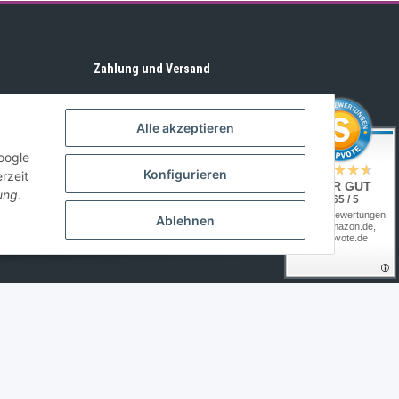
Zahlung und Versand
Alle akzeptieren
oogle
Konfigurieren
rzeit
SEHR GUT
ung
.
4.65 / 5
aus 20 Bewertungen
Ablehnen
bei: amazon.de,
shopvote.de
Powered by
JTL-Shop