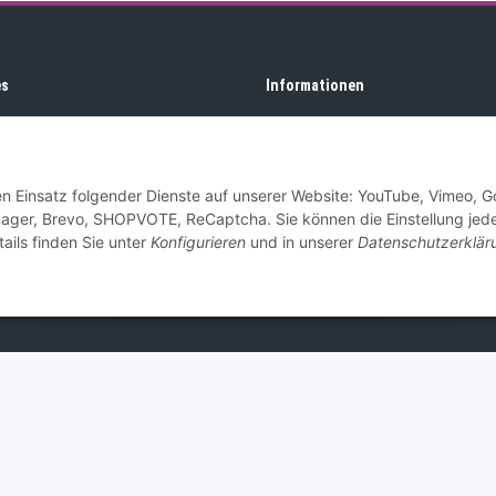
es
Informationen
Gratisgeschenke
sum
Datenschutz
den Einsatz folgender Dienste auf unserer Website: YouTube, Vimeo, G
egesetzhinweise
Wir über uns
ager, Brevo, SHOPVOTE, ReCaptcha. Sie können die Einstellung jede
ails finden Sie unter
Konfigurieren
und in unserer
Datenschutzerklär
fsrecht
Zahlung und Versand
Newsletter
© Altic GmbH