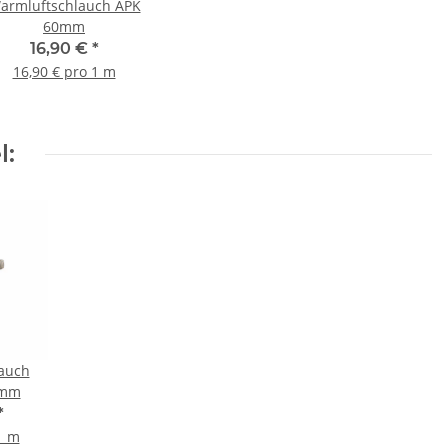
armluftschlauch APK
60mm
16,90 €
*
16,90 € pro 1 m
l:
auch
0mm
*
1 m