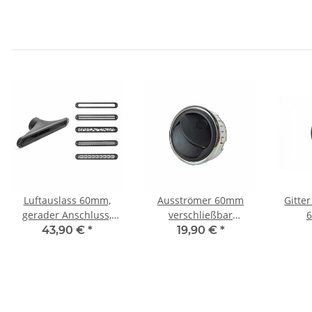
Luftauslass 60mm,
Ausströmer 60mm
Gitte
gerader Anschluss,
verschließbar
6
verschiedene Aufsätze
verchromt
43,90 €
*
19,90 €
*