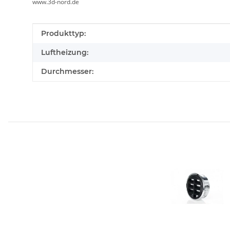
www.3d-nord.de
Produkteigenschaft
Wert
Produkttyp:
Luftheizung:
Durchmesser: