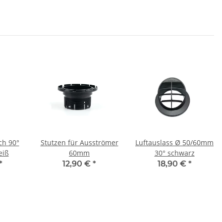
ch 90°
Stutzen für Ausströmer
Luftauslass Ø 50/60mm
eiß
60mm
30° schwarz
*
12,90 €
*
18,90 €
*