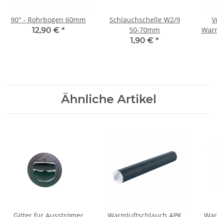
90° - Rohrbogen 60mm
Schlauchschelle W2/9
V
50-70mm
Warm
12,90 €
*
1,90 €
*
Ähnliche Artikel
Gitter für Ausströmer
Warmluftschlauch APK
War