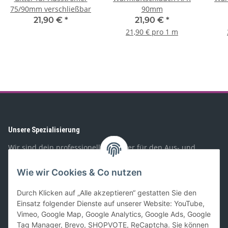
75/90mm verschließbar
90mm
21,90 €
*
21,90 €
*
21,90 € pro 1 m
Unsere Spezialisierung
Wir sind dein professioneller Partner für den Aus- und
Umbau von Wohnmobilen, Booten, Geländewagen,
Spezialfahrzeugen, und PKW-Anhängern. Mit unserem
Wie wir Cookies & Co nutzen
Sortiment richten wir uns sowohl an Privat- als auch
Geschäftskunden.
Durch Klicken auf „Alle akzeptieren“ gestatten Sie den
Einsatz folgender Dienste auf unserer Website: YouTube,
Gesetzliches
Vimeo, Google Map, Google Analytics, Google Ads, Google
Tag Manager, Brevo, SHOPVOTE, ReCaptcha. Sie können