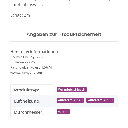
empfehlenswert.
Länge: 2m
Angaben zur Produktsicherheit
Herstellerinformationen:
CMPNY ONE Sp. z o.o
ul. Bytomska 49
Karchowice, Polen, 42-674
www.cmpnyone.com
Produkteigenschaft
Wert
Produkttyp:
Warmluftschlauch
Autoterm Air 4D
Autoterm Air 9D
Luftheizung:
Durchmesser:
90 mm