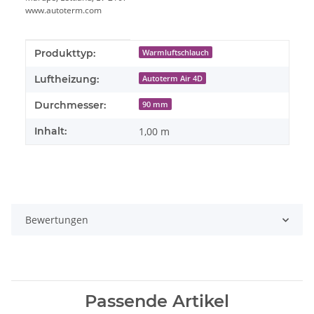
www.autoterm.com
Produkteigenschaft
Wert
Produkttyp:
Warmluftschlauch
Luftheizung:
Autoterm Air 4D
Durchmesser:
90 mm
Inhalt:
1,00 m
Bewertungen
Passende Artikel