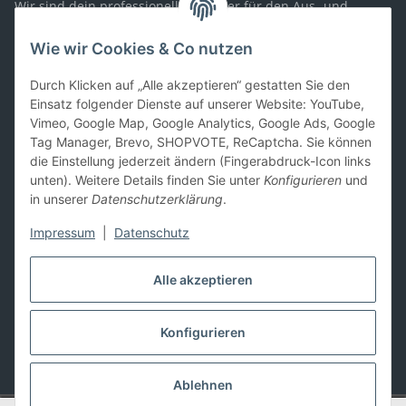
Wir sind dein professioneller Partner für den Aus- und
Umbau von Wohnmobilen, Booten, Geländewagen,
Spezialfahrzeugen, und PKW-Anhängern. Mit unserem
Wie wir Cookies & Co nutzen
Sortiment richten wir uns sowohl an Privat- als auch
Geschäftskunden.
Durch Klicken auf „Alle akzeptieren“ gestatten Sie den
Einsatz folgender Dienste auf unserer Website: YouTube,
Gesetzliches
Vimeo, Google Map, Google Analytics, Google Ads, Google
Tag Manager, Brevo, SHOPVOTE, ReCaptcha. Sie können
die Einstellung jederzeit ändern (Fingerabdruck-Icon links
Informationen
unten). Weitere Details finden Sie unter
Konfigurieren
und
in unserer
Datenschutzerklärung
.
Zahlung und Versand
Impressum
|
Datenschutz
Alle akzeptieren
Konfigurieren
Vertrag widerrufen
* Alle Preise inkl. gesetzlicher USt., zzgl.
Versand
Ablehnen