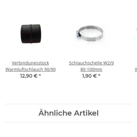
Verbindungsstück
Schlauchschelle W2/9
Warmluftschlauch 90/90
80-100mm
Au
12,90 €
*
1,90 €
*
Ähnliche Artikel