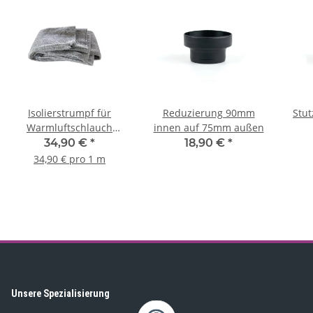
Isolierstrumpf für
Reduzierung 90mm
Stut
Warmluftschlauch
innen auf 75mm außen
90mm, 2m
34,90 €
*
18,90 €
*
34,90 € pro 1 m
Unsere Spezialisierung