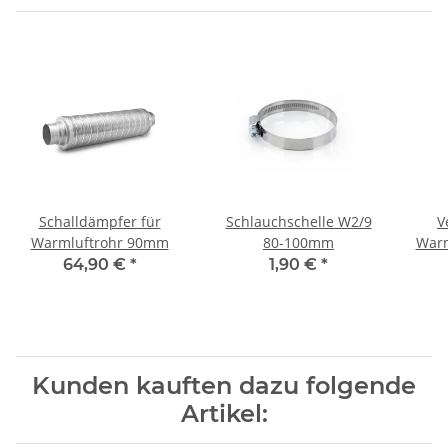
Schalldämpfer für
Schlauchschelle W2/9
V
Warmluftrohr 90mm
80-100mm
Warm
64,90 €
*
1,90 €
*
Kunden kauften dazu folgende
Artikel: