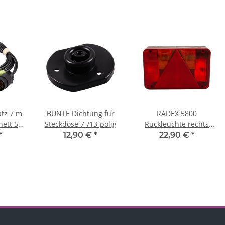
tz 7 m
BÜNTE Dichtung für
RADEX 5800
nett 5-
Steckdose 7-/13-polig
Rückleuchte rechts
220x140 mm
*
12,90 €
*
22,90 €
*