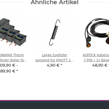
Ähnliche Artikel
DMANN Therm
Lange Zugfeder
ASPÖCK Kabelsa
ester Boiler für
passend für KNOTT 20-
7-PIN + 2× Bajo
sseraufbereitung
2425/1 20-964/1
PIN
09,90 € -
4,90 €
*
48,90 €
89,90 €
*