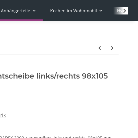
Anhängerteile
Kochen im Wohnmobil
Hydraulik
scheibe links/rechts 98x105
rik
 RADEX 3002, verwendbar links und rechts, 98x105 mm.