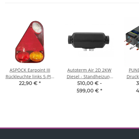
ASPÖCK Earpoint III
Autoterm Air 2D 2KW
PUN
Rückleuchte links 5-PIN
Diesel - Standheizung
Druckf
mit Rückfahrlicht
(ehem. Planar 2D)
Warmwa
22,90 €
*
510,00 € -
3
599,00 €
*
4