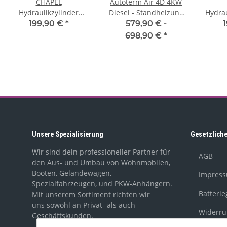
CHAPEL
Autoterm Air 4D 4KW
Hydraulikzylinder
Diesel - Standheizung
Hydrau
640/4, einfachwirkend,
(ehem. Planar 44D)
4, ein
199,90 €
*
579,90 € -
Hub 400mm, Kolben-Ø
4
698,90 €
*
40mm
Unsere Spezialisierung
Gesetzlich
Wir sind dein professioneller Partner für
AGB
den Aus- und Umbau von Wohnmobilen,
Booten, Geländewagen,
Impres
Spezialfahrzeugen, und PKW-Anhängern.
Batteri
Mit unserem Sortiment richten wir
uns sowohl an Privat- als auch
Widerru
Geschäftskunden.